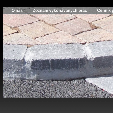
O nás
O nás
Zoznam vykonávaných prác
Zoznam vykonávaných prác
Cenník 
Cenník 